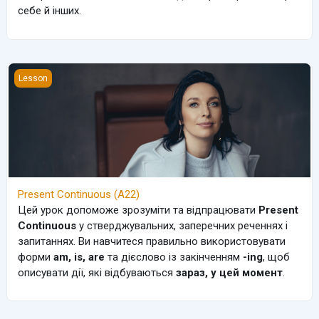
себе й інших.
Present Continuous (A22)
Lesson
Present Continuous (A22)
Цей урок допоможе зрозуміти та відпрацювати
Present
Continuous
у стверджувальних, заперечних реченнях і
запитаннях. Ви навчитеся правильно використовувати
форми
am, is, are
та дієслово із закінченням
-ing
, щоб
описувати дії, які відбуваються
зараз, у цей момент
.