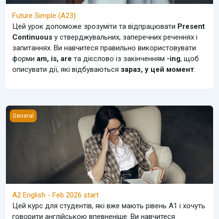
Future Simple (A23)
Цей урок допоможе зрозуміти та відпрацювати
Present
Continuous
у стверджувальних, заперечних реченнях і
запитаннях. Ви навчитеся правильно використовувати
форми
am, is, are
та дієслово із закінченням
-ing
, щоб
описувати дії, які відбуваються
зараз, у цей момент
.
A2 English - Feb 2026 start
General
A2 English - Feb 2026 start
Цей курс для студентів, які вже мають рівень A1 і хочуть
говорити англійською впевненіше. Ви навчитеся