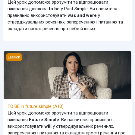
Цей урок допоможе зрозуміти та відпрацювати
вживання дієслова
to be
у Past Simple. Ви навчитеся
правильно використовувати
was and were
у
стверджувальних реченнях, запереченнях і питаннях та
складати прості речення про себе й інших.
TO BE in future simple (A13)
Lesson
TO BE in future simple (A13)
Цей урок допоможе зрозуміти та відпрацювати
вживання
Future Simple
. Ви навчитеся правильно
використовувати
will
у стверджувальних реченнях,
запереченнях і питаннях та складати прості речення про