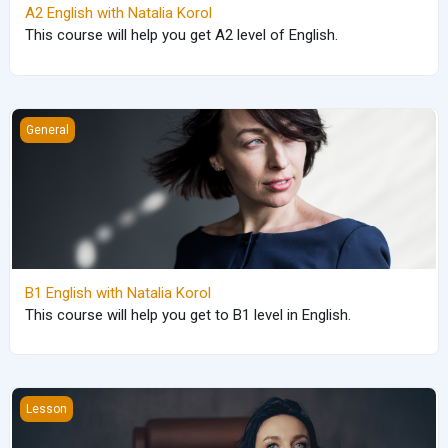
A2 English with Natalia Korol
This course will help you get A2 level of English.
B1 English with Natalia Korol
General
B1 English with Natalia Korol
This course will help you get to B1 level in English.
Present Simple (A21)
Lesson