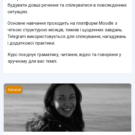
будувати довші речення та спілкуватися в повсякденних
ситуаціях.
Основне навчання проходить на платформі Moodle з
чіткою структурою місяців, тижнів і щоденних завдань.
Telegram використовується для спілкування, нагадувань
і додаткової практики.
Курс поєднує граматику, читання, відео та говоріння у
зручному для вас темпі.
A2 English with Natalia Korol
General