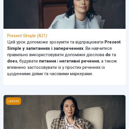
Present Simple (A21)
Цей урок допоможе зрозуміти та відпрацювати
Present
Simple у запитаннях і запереченнях
. Ви навчитеся
правильно використовувати допоміжні дієслова
do
та
does
, будувати
питання
і
негативні речення
, а також
впевнено застосовувати їх у простих реченнях із
щоденними діями та часовими маркерами.
TO BE in present simple (A11)
Lesson