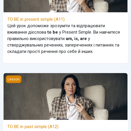
TO BE in present simple (A11)
Цей урок допоможе зрозуміти та відпрацювати
вживання дієслова
to be
у Present Simple. Ви навчитеся
правильно використовувати
am, is, are
у
стверджувальних реченнях, запереченнях і питаннях та
складати прості речення про себе й інших.
TO BE in past simple (A12)
Lesson
TO BE in past simple (A12)